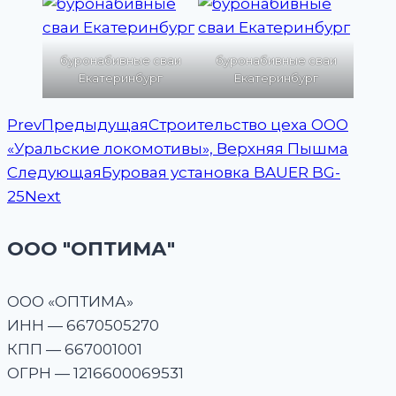
буронабивные сваи
буронабивные сваи
Екатеринбург
Екатеринбург
Prev
Предыдущая
Строительство цеха ООО
«Уральские локомотивы», Верхняя Пышма
Следующая
Буровая установка BAUER BG-
25
Next
ООО "ОПТИМА"
OOO «ОПТИМА»
ИНН — 6670505270
КПП — 667001001
ОГРН — 1216600069531